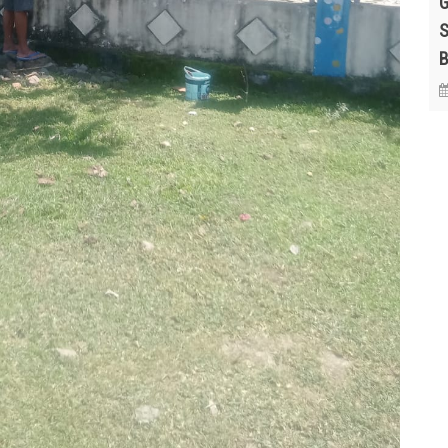
G
S
B