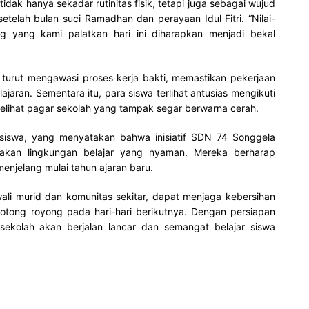
dak hanya sekadar rutinitas fisik, tetapi juga sebagai wujud
telah bulan suci Ramadhan dan perayaan Idul Fitri. “Nilai-
ng yang kami palatkan hari ini diharapkan menjadi bekal
 turut mengawasi proses kerja bakti, memastikan pekerjaan
jaran. Sementara itu, para siswa terlihat antusias mengikuti
lihat pagar sekolah yang tampak segar berwarna cerah.
a siswa, yang menyatakan bahwa inisiatif SDN 74 Songgela
akan lingkungan belajar yang nyaman. Mereka berharap
enjelang mulai tahun ajaran baru.
ali murid dan komunitas sekitar, dapat menjaga kebersihan
tong royong pada hari-hari berikutnya. Dengan persiapan
ekolah akan berjalan lancar dan semangat belajar siswa