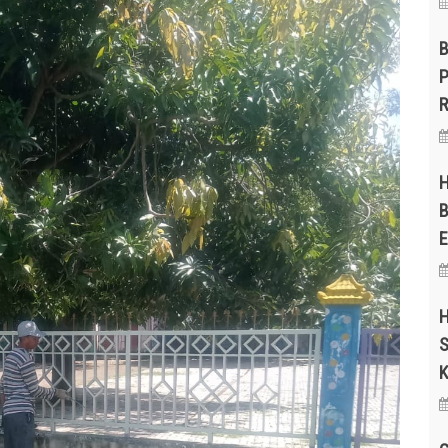
B
P
R
H
B
E
H
S
K